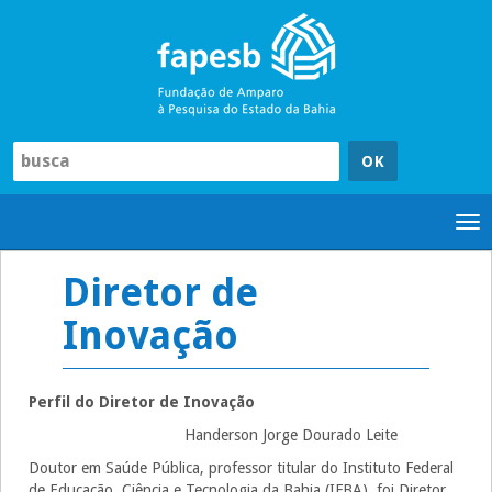
Pular
para
o
conteúdo
Tog
nav
Diretor de
Inovação
Perfil do Diretor de Inovação
Handerson Jorge Dourado Leite
Doutor em Saúde Pública, professor titular do Instituto Federal
de Educação, Ciência e Tecnologia da Bahia (IFBA), foi Diretor