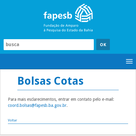
Pular
para
o
conteúdo
Tog
nav
Bolsas Cotas
Para mais esclarecimentos, entrar em contato pelo e-mail:
coord.bolsas@fapesb.ba.gov.br
.
Voltar