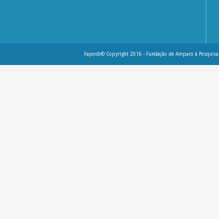
Fapesb© Copyright 2016 - Fundação de Amparo à Pesquisa 