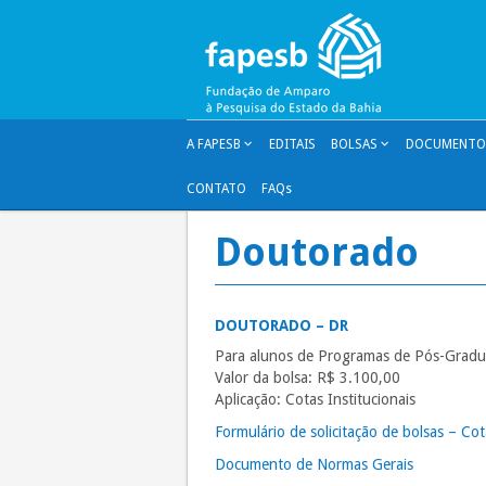
Pular
para
o
conteúdo
A FAPESB
EDITAIS
BOLSAS
DOCUMENTOS
CONTATO
FAQs
Doutorado
DOUTORADO – DR
Para alunos de Programas de Pós-Gradua
Valor da bolsa: R$ 3.100,00
Aplicação: Cotas Institucionais
Formulário de solicitação de bolsas – Co
Documento de Normas Gerais