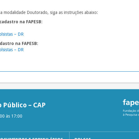
 da modalidade Doutorado, siga as instruções abaixo:
 cadastro na FAPESB:
olsistas – DR
adastro na FAPESB:
olsistas – DR
 Público – CAP
:00 às 17:00