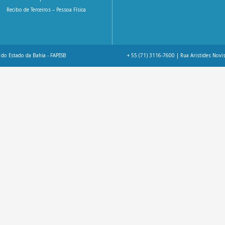
Recibo de Terceiros – Pessoa Física
do Estado da Bahia - FAPESB
+ 55 (71) 3116-7600 | Rua Aristides Novis