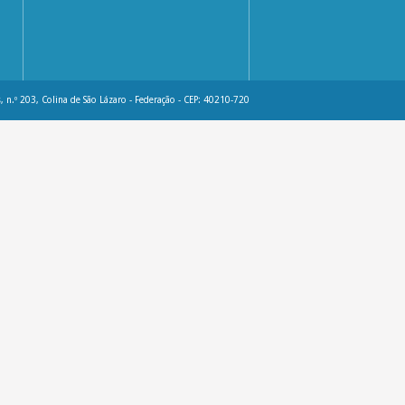
, n.º 203, Colina de São Lázaro - Federação - CEP: 40210-720