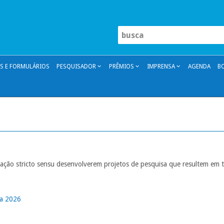
 E FORMULÁRIOS
PESQUISADOR
PRÊMIOS
IMPRENSA
AGENDA
B
ção stricto sensu desenvolverem projetos de pesquisa que resultem em 
ta 2026