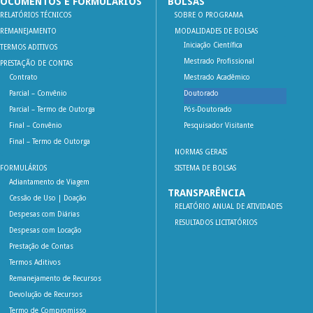
OCUMENTOS E FORMULÁRIOS
BOLSAS
RELATÓRIOS TÉCNICOS
SOBRE O PROGRAMA
REMANEJAMENTO
MODALIDADES DE BOLSAS
Iniciação Científica
TERMOS ADITIVOS
Mestrado Profissional
PRESTAÇÃO DE CONTAS
Contrato
Mestrado Acadêmico
Parcial – Convênio
Doutorado
Parcial – Termo de Outorga
Pós-Doutorado
Final – Convênio
Pesquisador Visitante
Final – Termo de Outorga
NORMAS GERAIS
FORMULÁRIOS
SISTEMA DE BOLSAS
Adiantamento de Viagem
TRANSPARÊNCIA
Cessão de Uso | Doação
RELATÓRIO ANUAL DE ATIVIDADES
Despesas com Diárias
RESULTADOS LICITATÓRIOS
Despesas com Locação
Prestação de Contas
Termos Aditivos
Remanejamento de Recursos
Devolução de Recursos
Termo de Compromisso