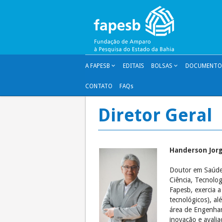
Pular
para
o
conteúdo
A FAPESB
EDITAIS
BOLSAS
DOCUMENTOS
CONTATO
FAQs
Diretor Geral
Handerson Jor
Doutor em Saúde P
Ciência, Tecnolo
Fapesb, exercia a
tecnológicos), a
área de Engenhar
inovação e avali