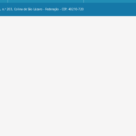
, n.º 203, Colina de São Lázaro - Federação - CEP: 40210-720