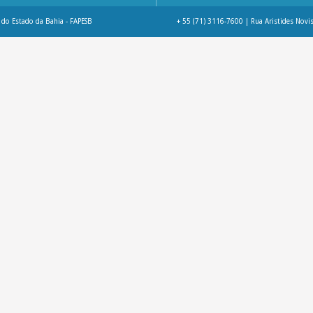
do Estado da Bahia - FAPESB
+ 55 (71) 3116-7600 | Rua Aristides Novis