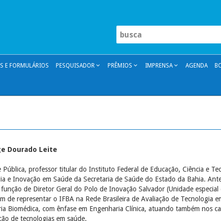
 E FORMULÁRIOS
PESQUISADOR
PRÊMIOS
IMPRENSA
AGENDA
B
ge Dourado Leite
ública, professor titular do Instituto Federal de Educação, Ciência e Tec
gia e Inovação em Saúde da Secretaria de Saúde do Estado da Bahia. Ante
 função de Diretor Geral do Polo de Inovação Salvador (Unidade especial 
lém de representar o IFBA na Rede Brasileira de Avaliação de Tecnologia
ia Biomédica, com ênfase em Engenharia Clínica, atuando também nos camp
ação de tecnologias em saúde.