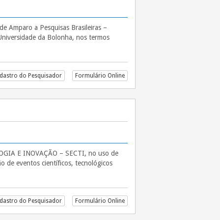
e Amparo a Pesquisas Brasileiras –
iversidade da Bolonha, nos termos
ESPECÍFICAS DA FAPESB – CHAMADA MOBILITY CONFAP ITALY 2026”
dastro do Pesquisador
Formulário Online
LOGIA E INOVAÇÃO – SECTI, no uso de
o de eventos científicos, tecnológicos
dastro do Pesquisador
Formulário Online