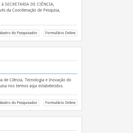
a à SECRETARIA DE CIÊNCIA,
s da Coordenação de Pesquisa,
DITAL Nº 019/2026 – CIÊNCIA NA MESA 5: BASE DE DADOS E SIS
dastro do Pesquisador
Formulário Online
a de Ciência, Tecnologia e Inovação do
uisa nos termos aqui estabelecidos.
dastro do Pesquisador
Formulário Online