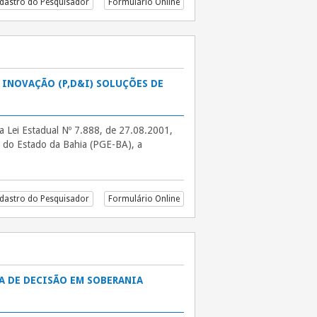
dastro do Pesquisador
Formulário Online
 INOVAÇÃO (P,D&I) SOLUÇÕES DE
ei Estadual Nº 7.888, de 27.08.2001,
do Estado da Bahia (PGE-BA), a
DE SELEÇÃO PÚBLICA Nº 017/ 2026 Subvenção Econômica à Pesquisa,Desen
dastro do Pesquisador
Formulário Online
DA DE DECISÃO EM SOBERANIA