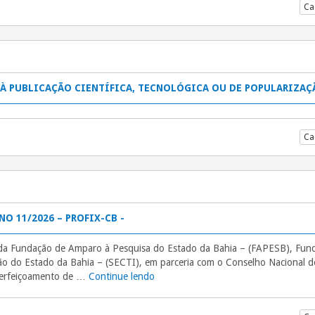
Ca
O À PUBLICAÇÃO CIENTÍFICA, TECNOLÓGICA OU DE POPULARIZAÇ
Ca
NO 11/2026 – PROFIX-CB -
da Fundação de Amparo à Pesquisa do Estado da Bahia – (FAPESB), Funda
ção do Estado da Bahia – (SECTI), em parceria com o Conselho Nacional d
perfeiçoamento de …
Continue lendo
“EDITAL FAPESB/SECTI/CNPq/CAPE