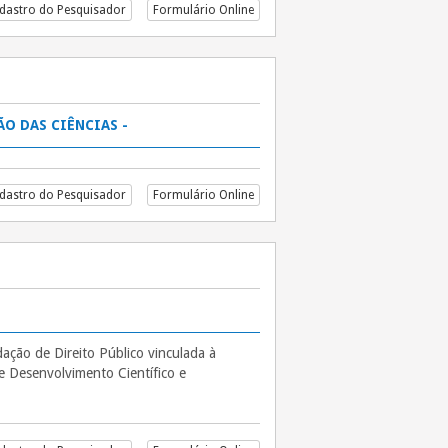
dastro do Pesquisador
Formulário Online
ÃO DAS CIÊNCIAS -
dastro do Pesquisador
Formulário Online
ção de Direito Público vinculada à
e Desenvolvimento Científico e
S – No 11/2026 – PROFIX-CB”