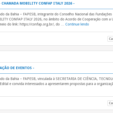
– CHAMADA MOBILITY CONFAP ITALY 2026 -
do da Bahia – FAPESB, integrante do Conselho Nacional das Fundações d
ITY CONFAP ITALY 2026, no âmbito do Acordo de Cooperação com a Un
eio do link: https://confap.org.br/, do …
Continue lendo
“DIRETRIZES 
Ca
ZAÇÃO DE EVENTOS -
tado da Bahia – FAPESB, vinculada à SECRETARIA DE CIÊNCIA, TECNO
 Edital e convida interessados a apresentarem propostas para a organizaçã
Ca