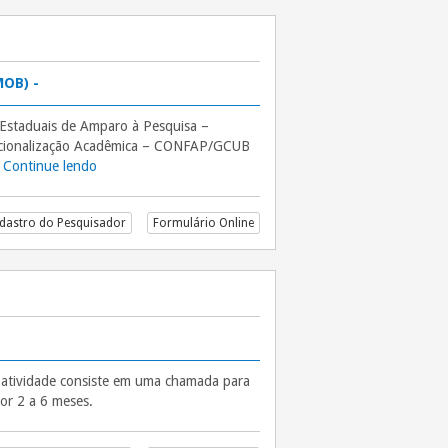
OB) -
Estaduais de Amparo à Pesquisa –
acionalização Acadêmica – CONFAP/GCUB
…
Continue lendo
“CHAMADA GCUB – MOB Nº 2026/2027 – PROGRAMA
dastro do Pesquisador
Formulário Online
 atividade consiste em uma chamada para
or 2 a 6 meses.