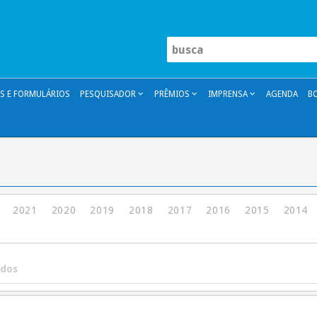
 E FORMULÁRIOS
PESQUISADOR
PRÊMIOS
IMPRENSA
AGENDA
B
2021
2020
2019
2018
2017
2016
2015
2014
ados