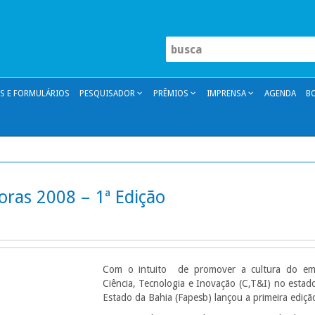
 E FORMULÁRIOS
PESQUISADOR
PRÊMIOS
IMPRENSA
AGENDA
B
oras 2008 – 1ª Edição
Com o intuito de promover a cultura do em
Ciência, Tecnologia e Inovação (C,T&I) no esta
Estado da Bahia (Fapesb) lançou a primeira ediç