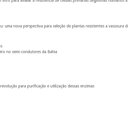
 vitro para avaliar a resistência de células primárias degliomas humanos a
cau: uma nova perspectiva para seleção de plantas resistentes a vassoura 
os
eiro no semi-condutores da Bahia
revolução para purificação e utilização dessas enzimas