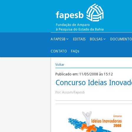
Pular
para
o
conteúdo
A FAPESB
EDITAIS
BOLSAS
DOCUMENTOS
CONTATO
FAQs
Voltar
Publicado em: 11/05/2008 às 15:12
Concurso Ideias Inovad
Por: Ascom/Fapesb