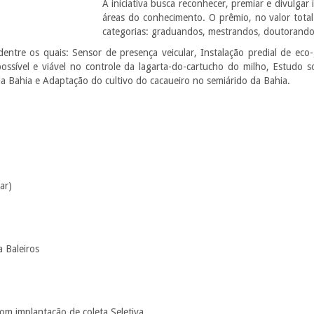
A iniciativa busca reconhecer, premiar e divulgar 
áreas do conhecimento. O prêmio, no valor total 
categorias: graduandos, mestrandos, doutorandos 
dentre os quais: Sensor de presença veicular, Instalação predial de eco-
a possível e viável no controle da lagarta-do-cartucho do milho, Estudo 
da Bahia e Adaptação do cultivo do cacaueiro no semiárido da Bahia.
ar)
 Baleiros
com implantação de coleta Seletiva