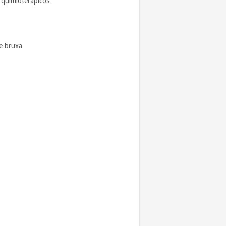
 quimioterápicos
de bruxa