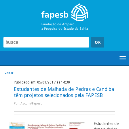
Pular
para
o
conteúdo
Tog
nav
Voltar
Publicado em: 05/01/2017 às 14:30
Estudantes de Malhada de Pedras e Candiba
têm projetos selecionados pela FAPESB
Por: Ascom/Fapesb
Estudantes de