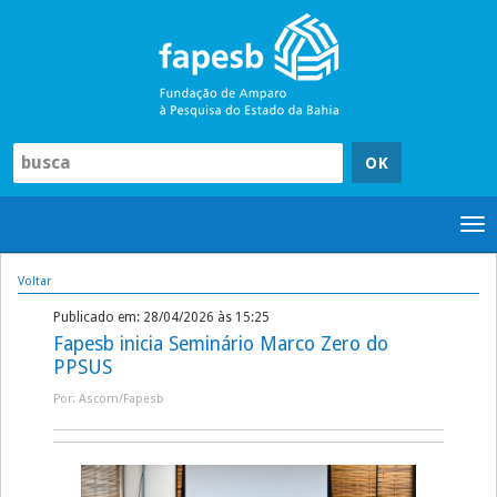
Pular
para
o
conteúdo
Tog
nav
Voltar
Publicado em: 28/04/2026 às 15:25
Fapesb inicia Seminário Marco Zero do
PPSUS
Por: Ascom/Fapesb