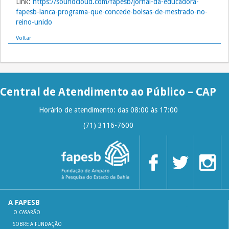
Link:
https://soundcloud.com/fapesb/jornal-da-educadora-
fapesb-lanca-programa-que-concede-bolsas-de-mestrado-no-
reino-unido
Voltar
Central de Atendimento ao Público – CAP
Horário de atendimento: das 08:00 às 17:00
(71) 3116-7600
A FAPESB
O CASARÃO
SOBRE A FUNDAÇÃO