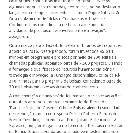
colaborativo com outras instituições do setor. “Tivemos
algumas conquistas alcançadas, dentre elas, posso destacar o
lançamento de importantes editais como: o Pappe Integração,
Desenvolvimento de Ideias e Combate as Arboviroses.
Continuaremos com afinco a dedicação à melhoria das
atividades de pesquisa, desenvolvimento e inovação”,
assegurou.
Outro marco para a Fapesb foi celebrar 15 anos de história, em
agosto de 2016. Neste período, foram investidos R$ 614
milhões em programas e projetos por meio de 200 editais e
chamadas públicas, apoiando cerca de 7.500 projetos. Visando
a formação e qualificação de recursos humanos em ciência,
tecnologia e inovação, a Fundação disponibilizou cerca de R$
310 milhões para o programa de bolsas, concedendo cerca de
30 mil bolsas em diversas áreas do conhecimento.
A comemoração de aniversário foi marcada por diversas ações
durante o ano todo, como o lançamento do Portal de
Transparência, do Observatório de Bolsas, além da solenidade
de celebração, com a entrega do Prêmio Roberto Santos de
Mérito Científico, concedido ao Prof. Jailson Bittencourt. “A
Fapesb é, hoje, protagonista no fomento à Pesquisa no Estado
da Bahia. Graças à Fundação, o estado vem testemunhando