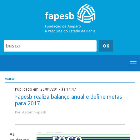
Pular
para
o
conteúdo
Tog
nav
Voltar
Publicado em: 20/01/2017 às 14:47
Fapesb realiza balanço anual e define metas
para 2017
Por: Ascom/Fapesb
As