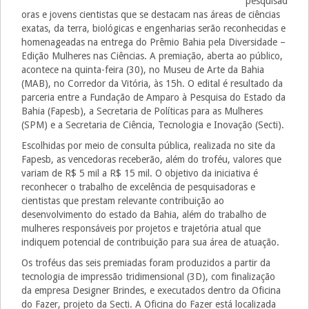
pesquisad
oras e jovens cientistas que se destacam nas áreas de ciências
exatas, da terra, biológicas e engenharias serão reconhecidas e
homenageadas na entrega do Prêmio Bahia pela Diversidade –
Edição Mulheres nas Ciências. A premiação, aberta ao público,
acontece na quinta-feira (30), no Museu de Arte da Bahia
(MAB), no Corredor da Vitória, às 15h. O edital é resultado da
parceria entre a Fundação de Amparo à Pesquisa do Estado da
Bahia (Fapesb), a Secretaria de Políticas para as Mulheres
(SPM) e a Secretaria de Ciência, Tecnologia e Inovação (Secti).
Escolhidas por meio de consulta pública, realizada no site da
Fapesb, as vencedoras receberão, além do troféu, valores que
variam de R$ 5 mil a R$ 15 mil. O objetivo da iniciativa é
reconhecer o trabalho de excelência de pesquisadoras e
cientistas que prestam relevante contribuição ao
desenvolvimento do estado da Bahia, além do trabalho de
mulheres responsáveis por projetos e trajetória atual que
indiquem potencial de contribuição para sua área de atuação.
Os troféus das seis premiadas foram produzidos a partir da
tecnologia de impressão tridimensional (3D), com finalização
da empresa Designer Brindes, e executados dentro da Oficina
do Fazer, projeto da Secti. A Oficina do Fazer está localizada