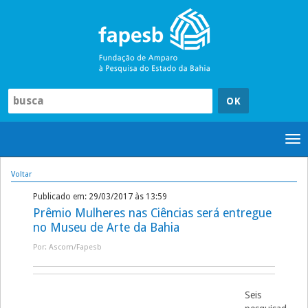
Pular
para
o
conteúdo
Tog
nav
Voltar
Publicado em: 29/03/2017 às 13:59
Prêmio Mulheres nas Ciências será entregue
no Museu de Arte da Bahia
Por: Ascom/Fapesb
Seis