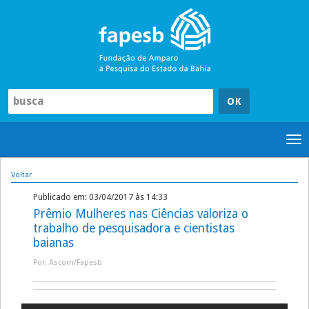
Pular
para
o
conteúdo
Tog
nav
Voltar
Publicado em: 03/04/2017 às 14:33
Prêmio Mulheres nas Ciências valoriza o
trabalho de pesquisadora e cientistas
baianas
Por: Ascom/Fapesb