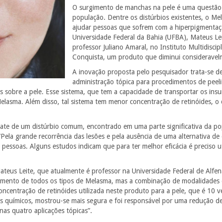
O surgimento de manchas na pele é uma questão
população. Dentre os distúrbios existentes, o M
ajudar pessoas que sofrem com a hiperpigmentaçã
Universidade Federal da Bahia (UFBA), Mateus Le
professor Juliano Amaral, no Instituto Multidisci
Conquista, um produto que diminui consideravel
A inovação proposta pelo pesquisador trata-se d
administração tópica para procedimentos de peel
dos sobre a pele. Esse sistema, que tem a capacidade de transportar os in
lasma. Além disso, tal sistema tem menor concentração de retinóides, o q
rate de um distúrbio comum, encontrado em uma parte significativa da p
 “Pela grande recorrência das lesões e pela ausência de uma alternativa de
s pessoas. Alguns estudos indicam que para ter melhor eficácia é preciso ut
teus Leite, que atualmente é professor na Universidade Federal de Alfe
tamento de todos os tipos de Melasma, mas a combinação de modalidades d
oncentração de retinóides utilizada neste produto para a pele, que é 10
s químicos, mostrou-se mais segura e foi responsável por uma redução d
s quatro aplicações tópicas”.