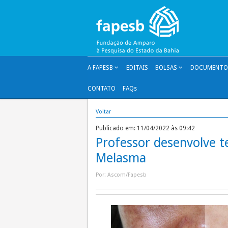
Pular
para
o
conteúdo
A FAPESB
EDITAIS
BOLSAS
DOCUMENTOS
CONTATO
FAQs
Voltar
Publicado em: 11/04/2022 às 09:42
Professor desenvolve t
Melasma
Por: Ascom/Fapesb