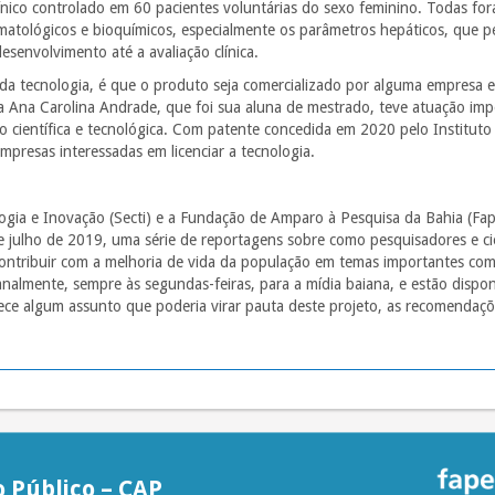
línico controlado em 60 pacientes voluntárias do sexo feminino. Todas 
ematológicos e bioquímicos, especialmente os parâmetros hepáticos, que
esenvolvimento até a avaliação clínica.
da tecnologia, é que o produto seja comercializado por alguma empresa e
a Ana Carolina Andrade, que foi sua aluna de mestrado, teve atuação imp
ão científica e tecnológica. Com patente concedida em 2020 pelo Instituto
mpresas interessadas em licenciar a tecnologia.
logia e Inovação (Secti) e a Fundação de Amparo à Pesquisa da Bahia (Fa
de julho de 2019, uma série de reportagens sobre como pesquisadores e c
 contribuir com a melhoria de vida da população em temas importantes co
nalmente, sempre às segundas-feiras, para a mídia baiana, e estão disponív
ece algum assunto que poderia virar pauta deste projeto, as recomendaçõe
 Público – CAP