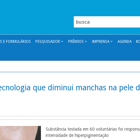
 E FORMULÁRIOS
PESQUISADOR
PRÊMIOS
IMPRENSA
AGENDA
B
ecnologia que diminui manchas na pele 
Substância testada em 60 voluntárias foi respo
intensidade de hiperpigmentação