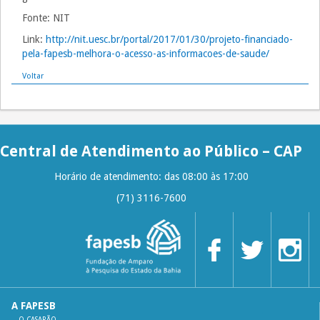
Fonte: NIT
Link:
http://nit.uesc.br/portal/2017/01/30/projeto-financiado-
pela-fapesb-melhora-o-acesso-as-informacoes-de-saude/
Voltar
Central de Atendimento ao Público – CAP
Horário de atendimento: das 08:00 às 17:00
(71) 3116-7600
A FAPESB
O CASARÃO