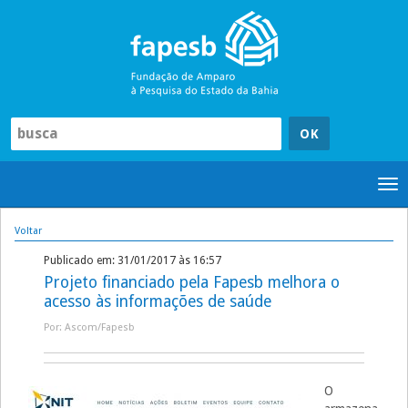
Pular
para
o
conteúdo
Tog
nav
Voltar
Publicado em: 31/01/2017 às 16:57
Projeto financiado pela Fapesb melhora o
acesso às informações de saúde
Por: Ascom/Fapesb
O