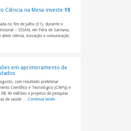
o Ciência na Mesa investe R$
çada no fim de julho (31), durante o
ricional – SISAN, em Feira de Santana,
ue aliem ciência, inovação e comunicação
o e combate à fome: novo Ciência na Mesa investe R$ 6 milhões em proje
lhões em aprimoramento de
stados
agosto, com resultado preliminar
ento Científico e Tecnológico (CNPq) e
 R$ 46 milhões a projetos de pesquisa
licas de saúde …
Continue lendo
"Chamada PPSUS-Inovação investe R$ 46 m