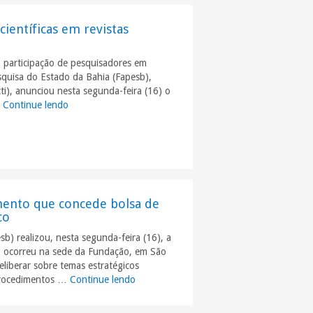
científicas em revistas
 participação de pesquisadores em
squisa do Estado da Bahia (Fapesb),
cti), anunciou nesta segunda-feira (16) o
…
Continue lendo
"Fapesb lança edital para apoio a publicações científicas 
mento que concede bolsa de
co
) realizou, nesta segunda-feira (16), a
o ocorreu na sede da Fundação, em São
eliberar sobre temas estratégicos
 procedimentos …
Continue lendo
"Conselho Curador da Fapesb aprova reg