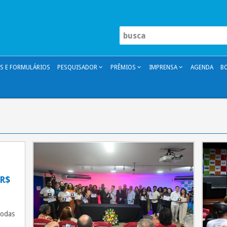
 E FORMULÁRIOS
PESQUISADOR
PRÊMIOS
IMPRENSA
AGENDA
B
o
 R$
todas