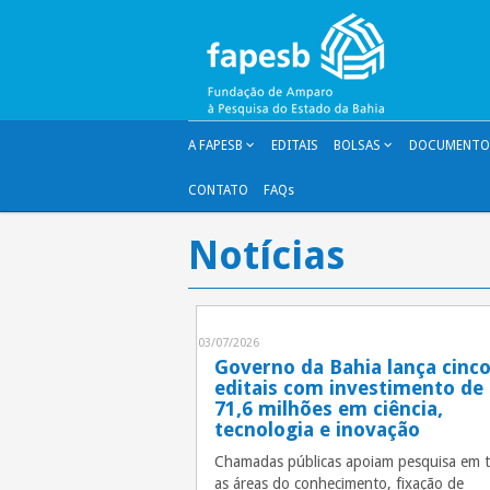
Pular
para
o
conteúdo
A FAPESB
EDITAIS
BOLSAS
DOCUMENTOS
CONTATO
FAQs
Notícias
03/07/2026
Governo da Bahia lança cinc
editais com investimento de
71,6 milhões em ciência,
tecnologia e inovação
Chamadas públicas apoiam pesquisa em 
as áreas do conhecimento, fixação de