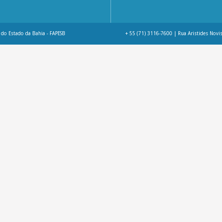
do Estado da Bahia - FAPESB
+ 55 (71) 3116-7600 | Rua Aristides Novis