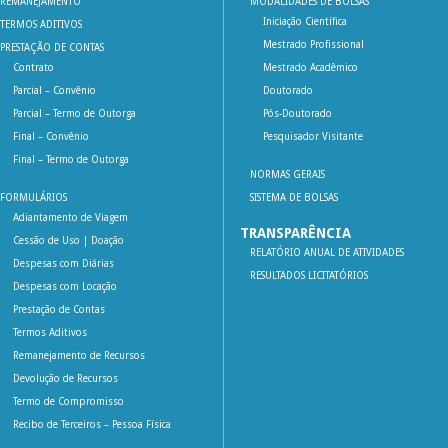
REMANEJAMENTO
MODALIDADES DE BOLSAS
Iniciação Científica
TERMOS ADITIVOS
Mestrado Profissional
PRESTAÇÃO DE CONTAS
Contrato
Mestrado Acadêmico
Parcial – Convênio
Doutorado
Parcial – Termo de Outorga
Pós-Doutorado
Final – Convênio
Pesquisador Visitante
Final – Termo de Outorga
NORMAS GERAIS
FORMULÁRIOS
SISTEMA DE BOLSAS
Adiantamento de Viagem
TRANSPARÊNCIA
Cessão de Uso | Doação
RELATÓRIO ANUAL DE ATIVIDADES
Despesas com Diárias
RESULTADOS LICITATÓRIOS
Despesas com Locação
Prestação de Contas
Termos Aditivos
Remanejamento de Recursos
Devolução de Recursos
Termo de Compromisso
Recibo de Terceiros – Pessoa Física