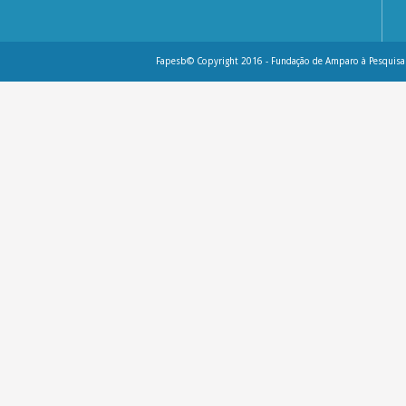
Fapesb© Copyright 2016 - Fundação de Amparo à Pesquisa 