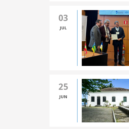
03
JUL
25
JUN