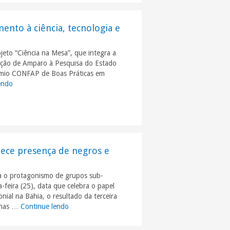
ento à ciência, tecnologia e
eto “Ciência na Mesa”, que integra a
ação de Amparo à Pesquisa do Estado
rêmio CONFAP de Boas Práticas em
endo
"Fapesb é premiada por boas práticas em fomento à ciência, tecnolog
alece presença de negros e
rça o protagonismo de grupos sub-
-feira (25), data que celebra o papel
nial na Bahia, o resultado da terceira
genas …
Continue lendo
"Fapesb divulga resultado de edital que fortalece p