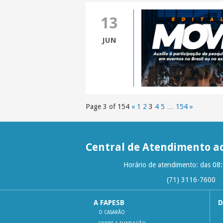
13
JUN
Page 3 of 154
«
1
2
3
4
5
…
154
»
Central de Atendimento ao
Horário de atendimento: das 08
(71) 3116-7600
A FAPESB
D
O CASARÃO