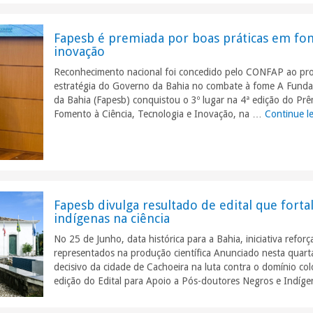
Fapesb é premiada por boas práticas em fom
inovação
Reconhecimento nacional foi concedido pelo CONFAP ao proj
estratégia do Governo da Bahia no combate à fome A Fund
da Bahia (Fapesb) conquistou o 3º lugar na 4ª edição do P
Fomento à Ciência, Tecnologia e Inovação, na …
Continue l
Fapesb divulga resultado de edital que fort
indígenas na ciência
No 25 de Junho, data histórica para a Bahia, iniciativa refo
representados na produção científica Anunciado nesta quarta
decisivo da cidade de Cachoeira na luta contra o domínio colo
edição do Edital para Apoio a Pós-doutores Negros e Indí