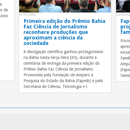
a
ão de
22/05/20
01/07/2026
passo
Fap
Primeira edição do Prêmio Bahia
pro
Faz Ciência de Jornalismo
fam
reconhece produções que
aproximam a ciência da
Encon
sociedade
apres
A divulgação científica ganhou protagonismo
inici
na Bahia nesta terça-feira (30), durante a
Famil
cerimônia de entrega da primeira edição do
Ampar
Prêmio Bahia Faz Ciência de Jornalismo.
(Fape
Promovida pela Fundação de Amparo à
Semi
Pesquisa do Estado da Bahia (Fapesb) e pela
Secretaria de Ciência, Tecnologia e I