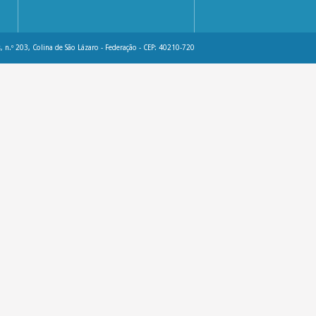
, n.º 203, Colina de São Lázaro - Federação - CEP: 40210-720